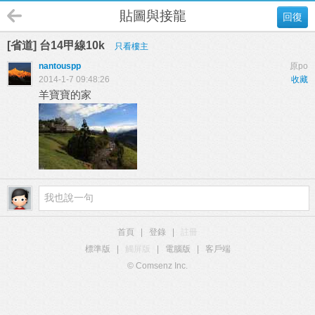
貼圖與接龍
回復
[省道] 台14甲線10k
只看樓主
nantouspp
原po
2014-1-7 09:48:26
收藏
羊寶寶的家
首頁
|
登錄
|
註冊
標準版
|
觸屏版
|
電腦版
|
客戶端
© Comsenz Inc.