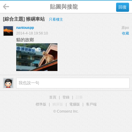
貼圖與接龍
回復
[綜合主題] 猴硐車站
只看樓主
nantouspp
原po
2014-4-18 19:56:10
收藏
貓的故鄉
首頁
|
登錄
|
註冊
標準版
|
觸屏版
|
電腦版
|
客戶端
© Comsenz Inc.