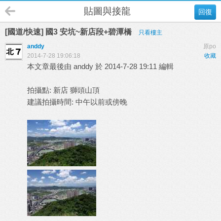
貼圖與接龍
回復
[國道/快速] 國3 安坑~新店段+碧潭橋
只看樓主
anddy
原po
2014-7-28 19:06:18
收藏
本文章最後由 anddy 於 2014-7-28 19:11 編輯
拍攝點: 新店 獅頭山頂
建議拍攝時間: 中午以前或傍晚