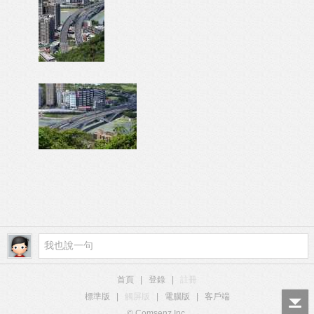
首頁
|
登錄
|
註冊
標準版
|
觸屏版
|
電腦版
|
客戶端
© Comsenz Inc.