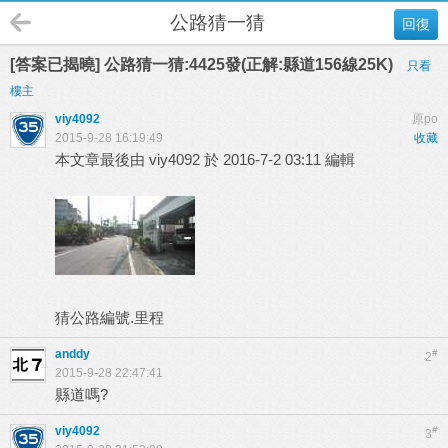
公路猜一猜
回復
[答案已揭曉] 公路猜一猜:4425發(正解:縣道156線25K)
只看
樓主
viy4092
原po
2015-9-28 16:19:49
收藏
本文章最後由 viy4092 於 2016-7-2 03:11 編輯
猜公路編號.里程
anddy
#
2
2015-9-28 22:47:41
縣道嗎?
viy4092
#
3