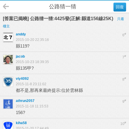
公路猜一猜
回復
[答案已揭曉] 公路猜一猜:4425發(正解:縣道156線25K)
只看
樓主
anddy
#
6
2015-10-20 22:35:16
縣119?
jacob
#
7
2015-10-23 18:39:35
縣135甲?
viy4092
#
8
2015-11-8 23:11:02
都不是,那再來最終提示:位於雲林縣
athrun2057
#
9
2015-11-18 11:15:53
156?
kiha58
#
10
2015-11-20 17:44:49