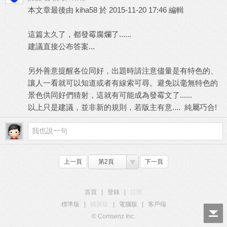
本文章最後由 kiha58 於 2015-11-20 17:46 編輯
這篇太久了，都發霉腐爛了......
建議直接公布答案...
另外善意提醒各位同好，出題時請注意儘量是有特色的、
讓人一看就可以知道或者有線索可尋。避免以毫無特色的
景色供同好們猜射，這就有可能成為發霉文了......
以上只是建議，並非新的規則，若版主有意.... 純屬巧合!
上一頁
第2頁
下一頁
首頁
|
登錄
|
註冊
標準版
|
觸屏版
|
電腦版
|
客戶端
© Comsenz Inc.