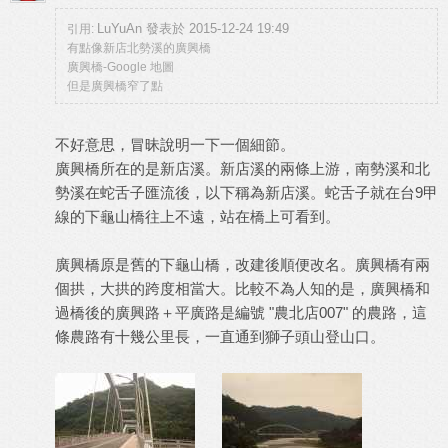
LuYuAn 發表於 2015-12-24 19:49
引用:
有點像新店北勢溪的廣興橋
廣興橋-Google 地圖
但是廣興橋窄了點
不好意思，冒昧說明一下一個細節。
廣興橋所在的是新店溪。新店溪的兩條上游，南勢溪和北
勢溪在蛇舌子匯流後，以下稱為新店溪。蛇舌子就在台9甲
線的下龜山橋往上不遠，站在橋上可看到。
廣興橋原是舊的下龜山橋，改建後順便改名。廣興橋有兩
個拱，大拱的跨度相當大。比較不為人知的是，廣興橋和
過橋後的廣興路＋平廣路是編號 "農北店007" 的農路，這
條農路有十幾公里長，一直通到獅子頭山登山口。