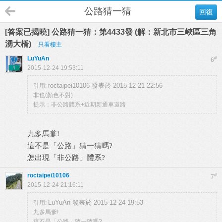
公路猜一猜
回復
[答案已揭曉] 公路猜一猜：第4433發 (解：新北市三峽區三角
湧大橋)
只看樓主
LuYuAn
#
6
2015-12-24 19:53:11
roctaipei10106 發表於 2015-12-21 22:56
引用:
非也(顏色不對)
提示：非公路體系+近期新通車道路
九多馬爹!
這不是「公路」猜一猜嗎?
怎出現「非公路」體系?
roctaipei10106
#
7
2015-12-24 21:16:11
LuYuAn 發表於 2015-12-24 19:53
引用:
九多馬爹!
這不是「公路」猜一猜嗎?