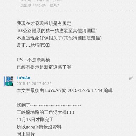
怎出現「非公路」體系?
我現在才發現板規是有規定
"非公路體系的猜一猜應發至其他猜圖區"
不過這現象好像很久了(其他猜圖區沒幾篇)
反正…就猜吧XD
PS：不是廣興橋
已經有提示是新辟道路了喔
LuYuAn
#
8
2015-12-26 17:40:32
本文章最後由 LuYuAn 於 2015-12-26 17:44 編輯
找到了~~~~~~~~~~~~~~~~~~~~~
三峽龍埔路的三角湧大橋!!!!!
11月15日才剛完工
所以google街景沒資料
附上圖片