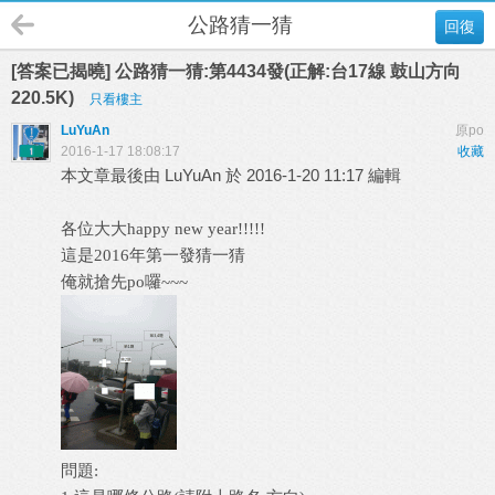
公路猜一猜
回復
[答案已揭曉] 公路猜一猜:第4434發(正解:台17線 鼓山方向
220.5K)
只看樓主
LuYuAn
原po
2016-1-17 18:08:17
收藏
本文章最後由 LuYuAn 於 2016-1-20 11:17 編輯
各位大大happy new year!!!!!
這是2016年第一發猜一猜
俺就搶先po囉~~~
問題: