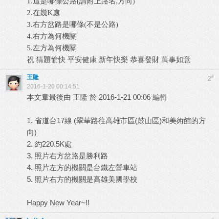
1.這是哪條公路(請附上路名,方向)
2.在幾K處
3.右方岔路是哪條(不是公路)
4.右方為何機關
5.左方為何機關
祝 猜題愉快 平安健康 新年快樂 恭喜發財 萬事如意
王隆
#
2
2016-1-20 00:14:51
本文章最後由 王隆 於 2016-1-21 00:06 編輯
1. 省道台17線 (翠華路往高雄市區(鼓山區)和美術館的方
向)
2. 約220.5K處
3. 照片右方岔路是勝利路
4. 照片左方的機關是台鐵左營車站
5. 照片右方的機關是高雄美國學校
Happy New Year~!!