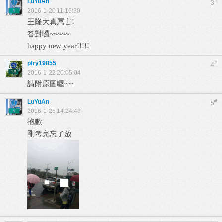
LuYuAn
#
3
2016-1-20 11:16:30
王隆大真厲害!
答對囉~~~~~
happy new year!!!!!
pfry19855
#
4
2016-1-22 20:05:04
請附原圖喔~~
LuYuAn
#
5
2016-1-25 14:24:48
抱歉
剛考完忘了放