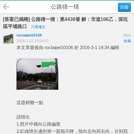
公路猜一猜
回復
[答案已揭曉] 公路猜一猜：第4436發 解：市道106乙，深坑
區平埔路口
只看樓主
roctaipei10106
原po
2016-2-22 15:04:57
收藏
本文章最後由 roctaipei10106 於 2016-3-1 14:34 編輯
這題稍難一點
請猜出
1.照片中橫向公路編號
2.紅綠燈右邊的第一面指示牌，指向左向與右向，分別寫