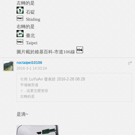
左轉的是
石碇
Shiding
右轉的是
臺北
Taipei
圖片截於維基百科-市道106線
roctaipei10106
#
5
2016-3-1 14:33:24
LuYuAn 發表於 2016-2-28 08:28
引用:
平埔橋旁邊
ㄜ...這要怎麼形容
左轉的是
是滴~