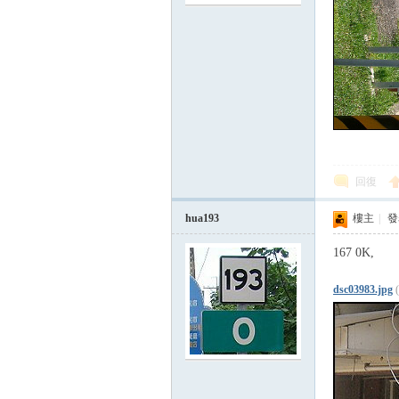
回復
hua193
樓主
|
發表
167 0K,
dsc03983.jpg