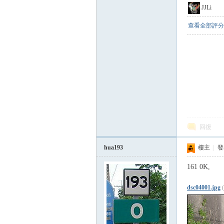
JJLi
查看全部評分
論
回復
hua193
樓主
|
發表
161 0K,
dsc04001.jpg
區