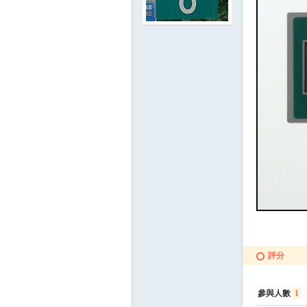
路
邦
評分
參與人數
1
討