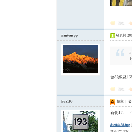
回復
nantouspp
發表於 2014-
h
1
台82線及1
回復
hua193
樓主
|
發表
新化172 0
dsc04428.jpg
新化172零K