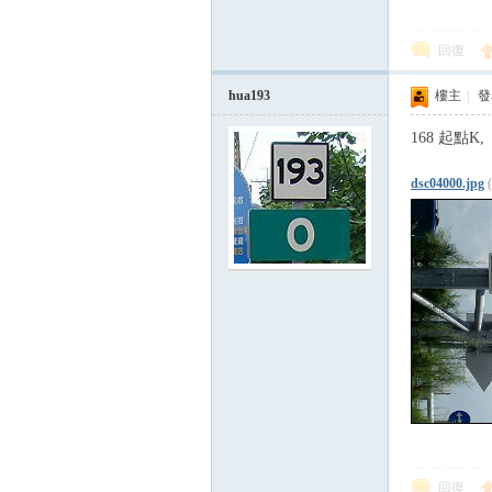
回復
hua193
樓主
|
發表
168 起點K,
dsc04000.jpg
回復