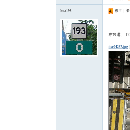
hua193
樓主
|
發表
布袋港, 172
dsc04287.jpg