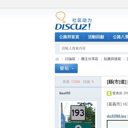
公路邦首頁
活動回顧
公路八
討論區
圖文分享區
貼圖與接龍
[縣(市)道]
查看:
15564
|
回復:
9
公
»
›
›
›
hua193
發表於 2014-
[嘉義市] 163
dsc03960.jpg