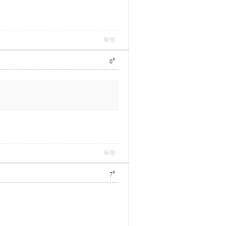
舉報
#
6
舉報
#
7