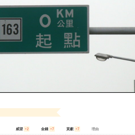
威望
+2
金錢
+7
貢獻
+7
理由