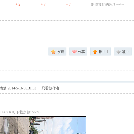
+ 2
+ 7
+ 7
期待其他的0k？~^^~
收藏
分享
推！
1
噓～
於 2014-5-16 05:31:33
|
只看該作者
(114.5 KB, 下載次數: 5669)