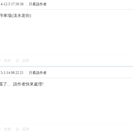
12-5 17:59:38
|
只看該作者
民停車場(淡水老街)
支持
反對
1-14 08:22:21
|
只看該作者
了... 請作者快來處理!
支持
反對