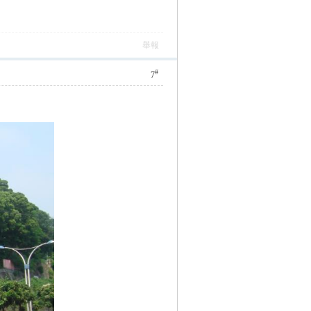
舉報
#
7