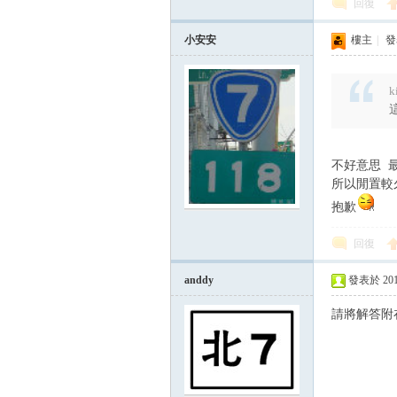
回復
小安安
樓主
|
發表
k
不好意思 
所以閒置較
抱歉
回復
anddy
發表於 2015-
請將解答附