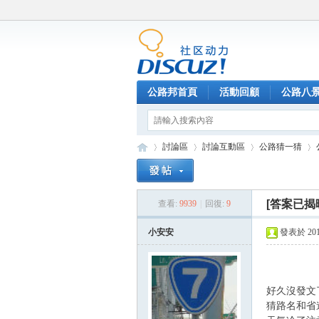
公路邦首頁
活動回顧
公路八
討論區
討論互動區
公路猜一猜
[答案已揭
查看:
9939
|
回復:
9
公
»
›
›
›
小安安
發表於 2014-
好久沒發文
猜路名和省