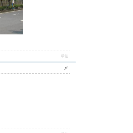
舉報
#
8