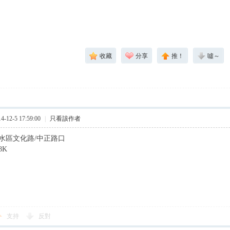
收藏
分享
推！
噓～
12-5 17:59:00
|
只看該作者
淡水區文化路/中正路口
8K
支持
反對