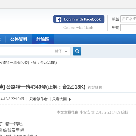
帳號
Connect with friends.
密碼
景
公路資料
討論區
帖子
搜
公路猜一猜4340發(正解：台2乙18K)
索
曉]
公路猜一猜4340發(正解：台2乙18K)
[複製鏈接]
12-3 22:10:05
|
只看該作者
|
只看大圖
本文章最後由 小安安 於 2015-2-22 14:09 編輯
了 猜一猜吧
道編號及里程