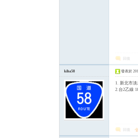
回復
論
kiha58
發表於 2014-
1. 新北市
2.台2乙線 1
區
回復