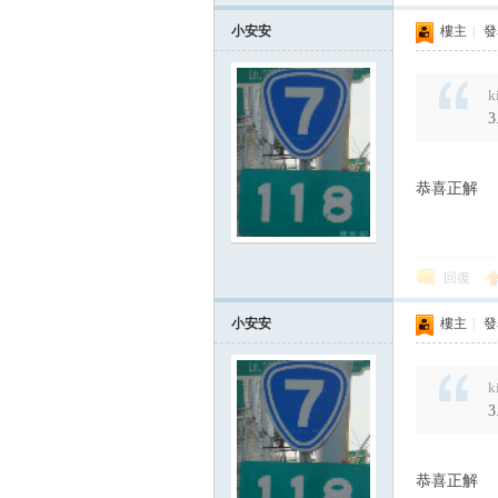
小安安
樓主
|
發表
k
恭喜正解
回復
小安安
樓主
|
發表
k
恭喜正解