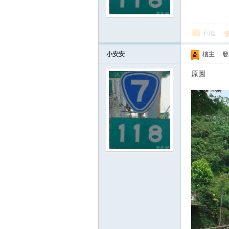
回復
小安安
樓主
|
發表
原圖