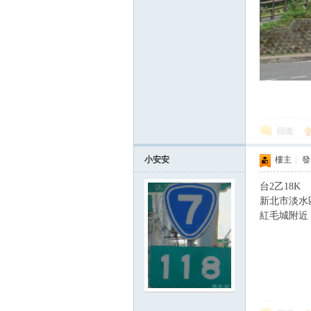
回復
小安安
樓主
|
發表
台2乙18K
新北市淡水
紅毛城附近