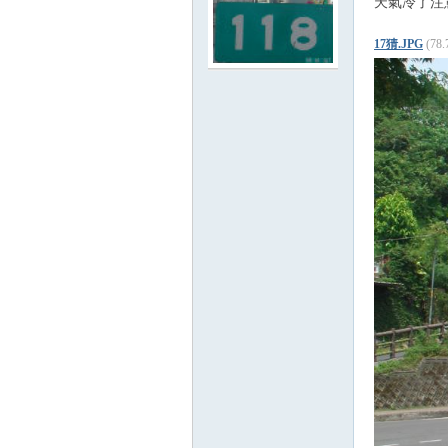
天氣冷了注
路
17猜.JPG
(78
邦
討