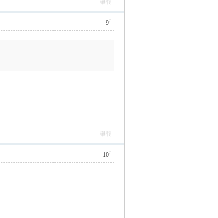
舉報
#
9
舉報
#
10