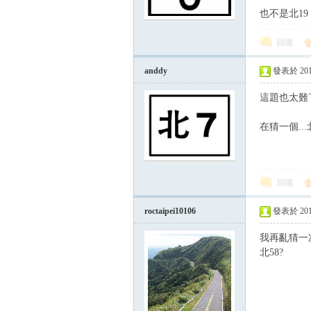
也不是北1
路
回復
anddy
發表於 2015-
這題也太難了
在猜一個...北
邦
回復
roctaipei10106
發表於 2015-
我再亂猜一
北58?
討