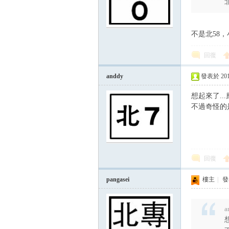
北
不是北58，
回復
anddy
發表於 2015-
想起來了...
不過奇怪的
回復
pangasei
樓主
|
發表
a