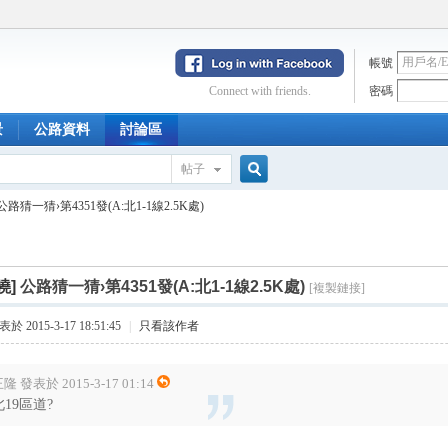
帳號
Connect with friends.
密碼
景
公路資料
討論區
帖子
搜
公路猜一猜›第4351發(A:北1-1線2.5K處)
索
曉]
公路猜一猜›第4351發(A:北1-1線2.5K處)
[複製鏈接]
於 2015-3-17 18:51:45
|
只看該作者
隆 發表於 2015-3-17 01:14
北19區道?