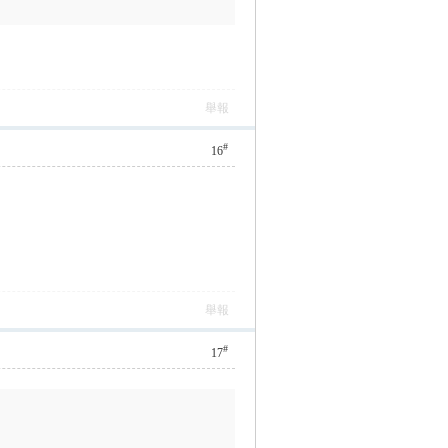
舉報
#
16
舉報
#
17