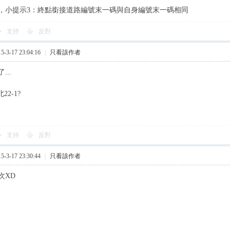
9，小提示3：終點銜接道路編號末一碼與自身編號末一碼相同
支持
反對
3-17 23:04:16
|
只看該作者
...
22-1?
支持
反對
3-17 23:30:44
|
只看該作者
次XD