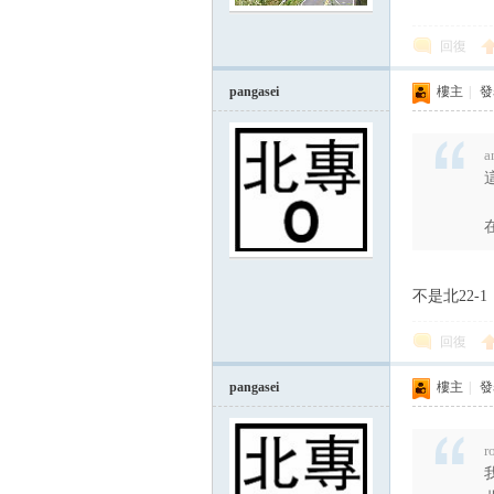
回復
pangasei
樓主
|
發表
a
論
在
不是北22-1
回復
pangasei
樓主
|
發表
區
r