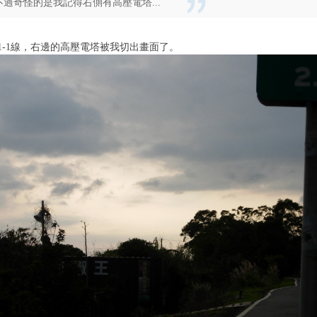
不過奇怪的是我記得右側有高壓電塔...
1-1線，右邊的高壓電塔被我切出畫面了。