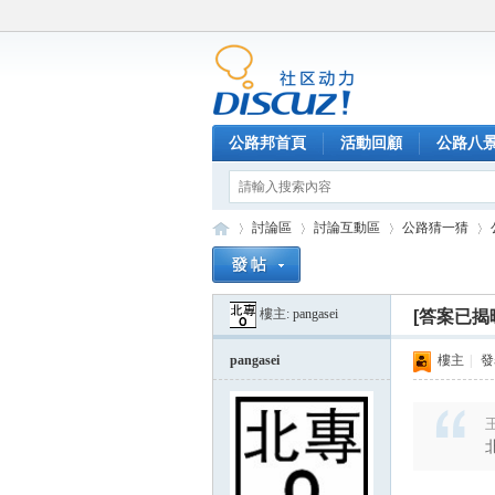
公路邦首頁
活動回顧
公路八
討論區
討論互動區
公路猜一猜
樓主:
pangasei
[答案已揭
公
»
›
›
›
pangasei
樓主
|
發表
王