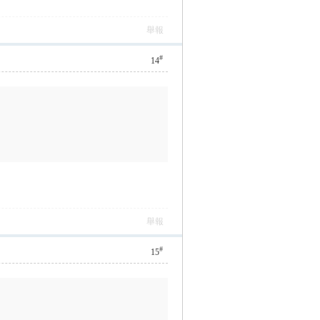
舉報
#
14
舉報
#
15