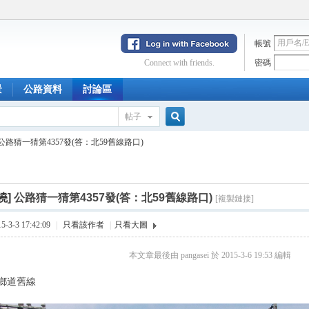
帳號
Connect with friends.
密碼
景
公路資料
討論區
帖子
搜
公路猜一猜第4357發(答：北59舊線路口)
索
曉]
公路猜一猜第4357發(答：北59舊線路口)
[複製鏈接]
3-3 17:42:09
|
只看該作者
|
只看大圖
本文章最後由 pangasei 於 2015-3-6 19:53 編輯
鄉道舊線