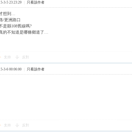
3-5 23:23:29
|
只看該作者
才想到…
路/更洲路口
是縣108舊線嗎?
真的不知道是哪條鄉道了…
支持
反對
3-6 00:06:00
|
只看該作者
支持
反對