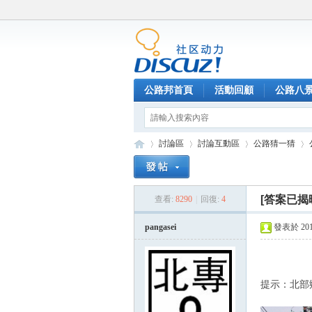
公路邦首頁
活動回顧
公路八
討論區
討論互動區
公路猜一猜
[答案已揭
查看:
8290
|
回復:
4
公
»
›
›
›
pangasei
發表於 2015-
提示：北部