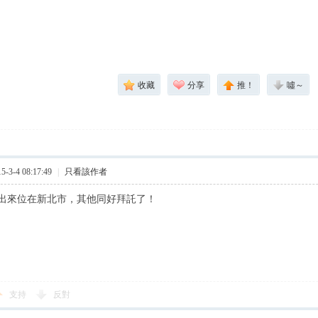
收藏
分享
推！
噓～
3-4 08:17:49
|
只看該作者
出來位在新北市，其他同好拜託了！
支持
反對