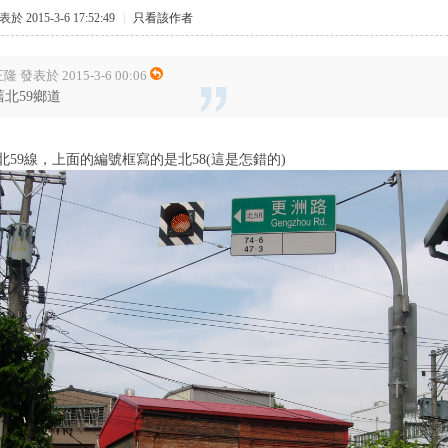
於 2015-3-6 17:52:49
|
只看該作者
隆 發表於 2015-3-6 00:06
舊北59鄉道
北59線，上面的編號框寫的是北58(這是怎錯的)