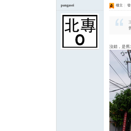
pangasei
樓主
|
發表
王
沒錯，是舊