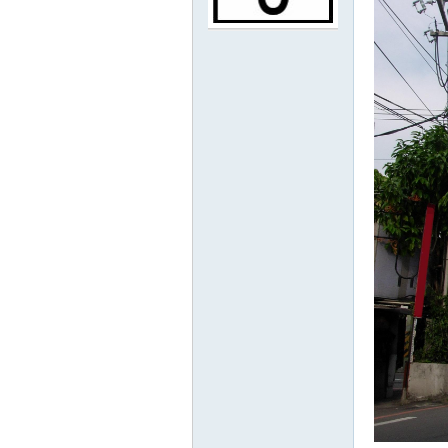
路
邦
討