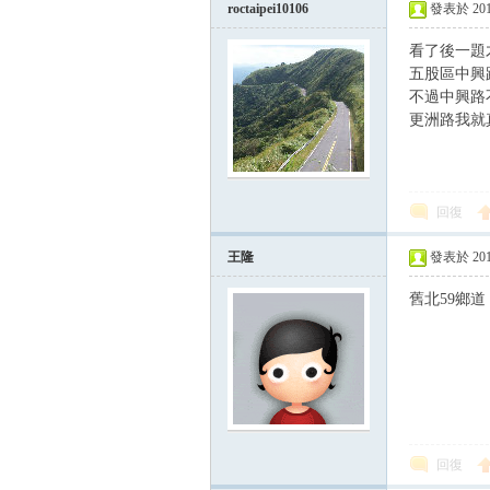
roctaipei10106
發表於 2015-
看了後一題
五股區中興
不過中興路不
更洲路我就
回復
王隆
發表於 2015-
舊北59鄉道
回復