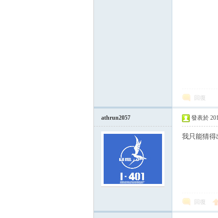
論
回復
athrun2057
發表於 2015-
我只能猜得
區
回復