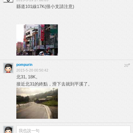
2015-5-19 17:08:05
縣道101線17K(很小支請注意)
pompurin
#
20
2015-5-20 00:50:42
北31, 18K。
接近北31的終點，滑下去就到平溪了。