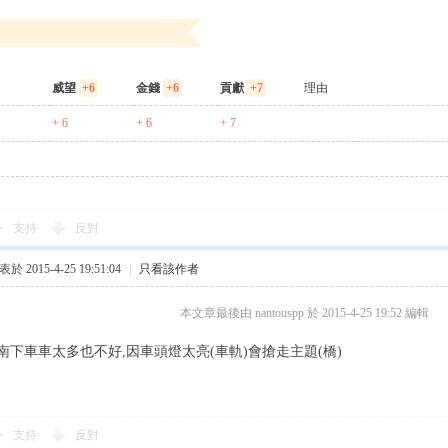
威望
+6
金錢
+6
貢獻
+7
理由
+ 6
+ 6
+ 7
支持
反對
於 2015-4-25 19:51:04
|
只看該作者
本文章最後由 nantouspp 於 2015-4-25 19:52 編輯
南下車車太多也不好,因車頭燈太亮(車軌)會搶走主題(橋)
支持
反對