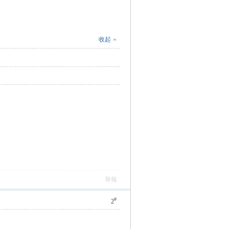
收起
舉報
#
2