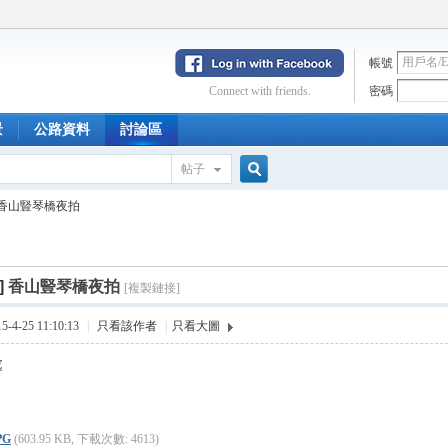
帳號
Connect with friends.
密碼
景
公路資料
討論區
帖子
搜
香山豎琴橋夜拍
索
]
香山豎琴橋夜拍
[複製鏈接]
4-25 11:10:13
|
只看該作者
|
只看大圖
處
PG
(603.95 KB, 下載次數: 4613)