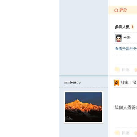
評分
參與人數
1
王隆
查看全部評分
回復
nantouspp
樓主
|
發表
我個人覺得
回復