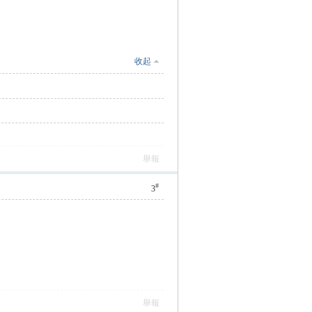
收起
舉報
#
3
舉報