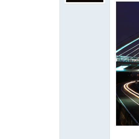
路
邦
討