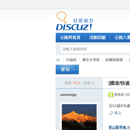
公路邦首頁
活動回顧
公路八
討論區
圖文分享區
貼圖與接龍
[國道/快速
查看:
9424
|
回復:
2
公
»
›
›
›
nantouspp
發表於 2015-
台61線83k
香山
香山豎琴橋.J