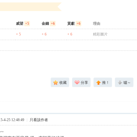
威望
+5
金錢
+6
貢獻
+6
理由
+ 5
+ 6
+ 6
精彩圖片
收藏
分享
推！
噓～
4-25 12:48:49
|
只看該作者
~