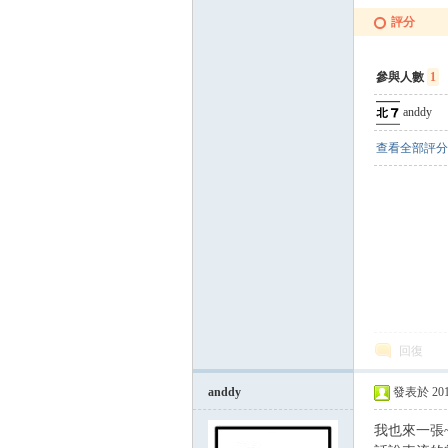
評分
參與人數
1
anddy
查看全部評分
論
回復
anddy
發表於 2015-
區
我也來一張~