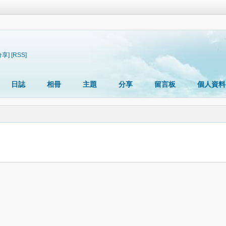
分享]
[RSS]
日誌
相冊
主題
分享
留言板
個人資料