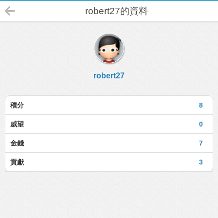
robert27的資料
robert27
積分
8
威望
0
金錢
7
貢獻
3