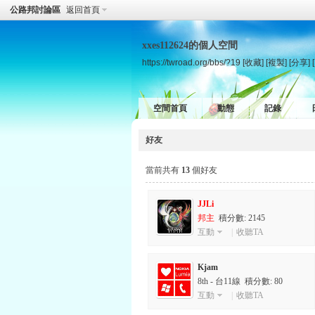
公路邦討論區
返回首頁
xxes112624的個人空間
https://twroad.org/bbs/?19
[收藏]
[複製]
[分享]
空間首頁
動態
記錄
好友
當前共有
13
個好友
JJLi
邦主
積分數: 2145
互動
|
收聽TA
Kjam
8th - 台11線 積分數: 80
互動
|
收聽TA