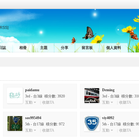
[RSS]
日誌
相冊
主題
分享
留言板
個人資料
paidamu
Deming
3rd - 台3線 積分數: 3920
3rd - 台3線 積分數: 31
互動
|
收聽TA
互動
|
收聽TA
sos995494
viy4092
5th - 台17線 積分數: 972
5th - 台17線 積分數: 9
互動
|
收聽TA
互動
|
收聽TA