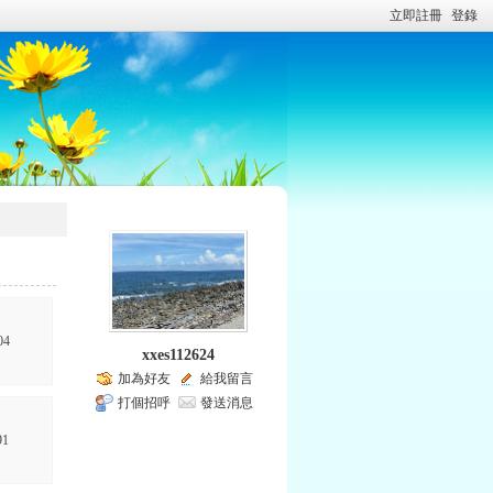
立即註冊
登錄
04
xxes112624
加為好友
給我留言
打個招呼
發送消息
91