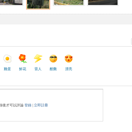
雞蛋
鮮花
雷人
酷斃
漂亮
錄後才可以評論
登錄
|
立即註冊