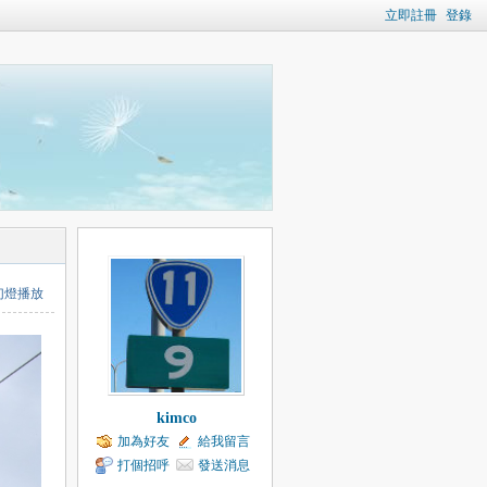
立即註冊
登錄
幻燈播放
kimco
加為好友
給我留言
打個招呼
發送消息