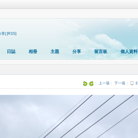
分享]
[RSS]
日誌
相冊
主題
分享
留言板
個人資料
片
|
上一張
|
下一張
|