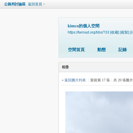
公路邦討論區
返回首頁
kimco的個人空間
https://twroad.org/bbs/?33
[收藏]
[複製]
[
空間首頁
動態
記錄
相冊
« 返回圖片列表
|
當前第 17 張
|
共 20 張圖