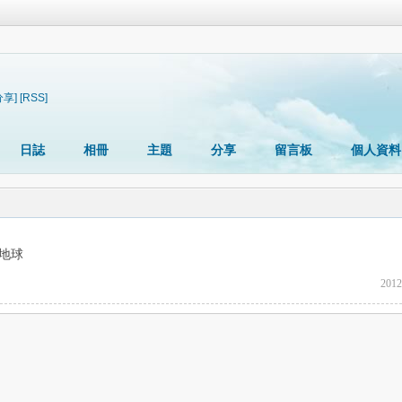
分享]
[RSS]
日誌
相冊
主題
分享
留言板
個人資料
地球
2012