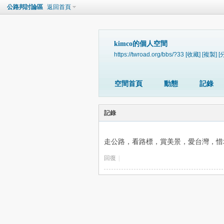
公路邦討論區
返回首頁
kimco的個人空間
https://twroad.org/bbs/?33
[收藏]
[複製]
[
空間首頁
動態
記錄
記錄
走公路，看路標，賞美景，愛台灣，惜
回復
|