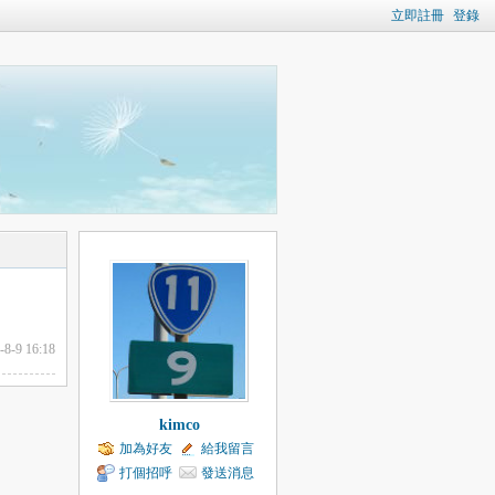
立即註冊
登錄
-8-9 16:18
kimco
加為好友
給我留言
打個招呼
發送消息