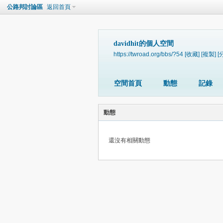
公路邦討論區
返回首頁
davidhit的個人空間
https://twroad.org/bbs/?54
[收藏]
[複製]
[
空間首頁
動態
記錄
動態
還沒有相關動態