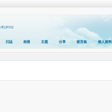
分享]
[RSS]
日誌
相冊
主題
分享
留言板
個人資料