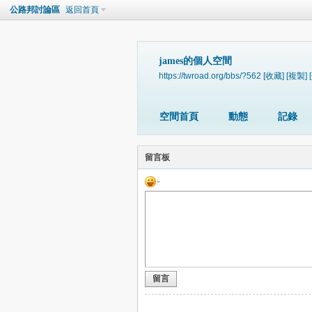
公路邦討論區
返回首頁
james的個人空間
https://twroad.org/bbs/?562
[收藏]
[複製]
空間首頁
動態
記錄
留言板
留言