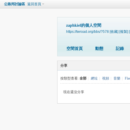
公路邦討論區
返回首頁
zaphkiel的個人空間
https://twroad.org/bbs/?578
[收藏]
[複製]
空間首頁
動態
記錄
分享
按類型查看:
全部
|
網址
|
視頻
|
音樂
|
Fla
現在還沒分享