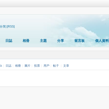
[分享]
[RSS]
日誌
相冊
主題
分享
留言板
個人資料
sh
|
日誌
|
相冊
|
圖片
|
投票
|
用戶
|
帖子
|
文章