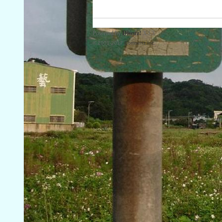
Powered by
Discuz!
X3.3
© 2001-2017
Comsenz Inc.