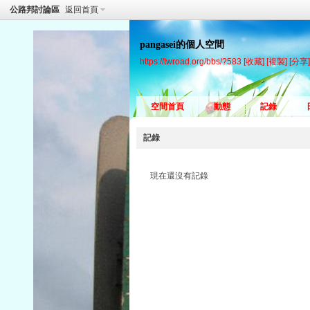
公路邦討論區
返回首頁
pangasei的個人空間
https://twroad.org/bbs/?583
[收藏]
[複製]
[分享]
空間首頁
動態
記錄
記錄
現在還沒有記錄