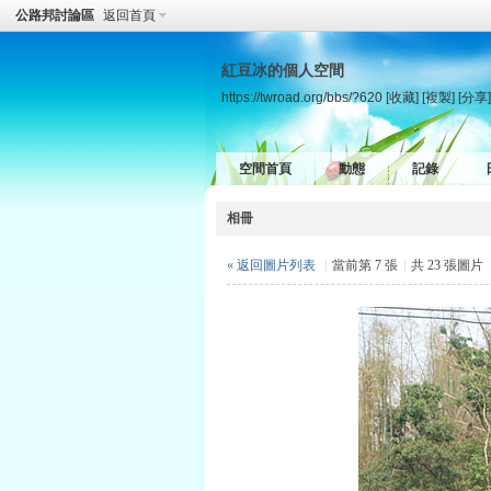
公路邦討論區
返回首頁
紅豆冰的個人空間
https://twroad.org/bbs/?620
[收藏]
[複製]
[分享]
空間首頁
動態
記錄
相冊
« 返回圖片列表
|
當前第 7 張
|
共 23 張圖片