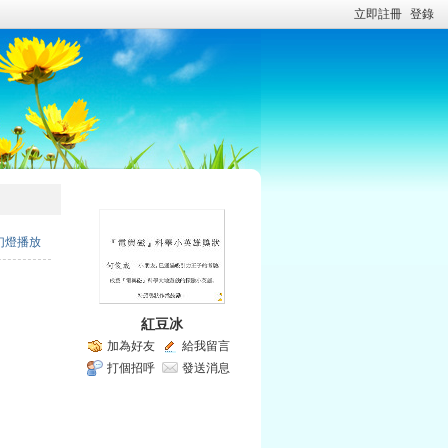
立即註冊
登錄
幻燈播放
紅豆冰
加為好友
給我留言
打個招呼
發送消息