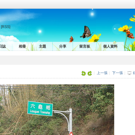
[RSS]
日誌
相冊
主題
分享
留言板
個人資料
|
上一張
|
下一張
|