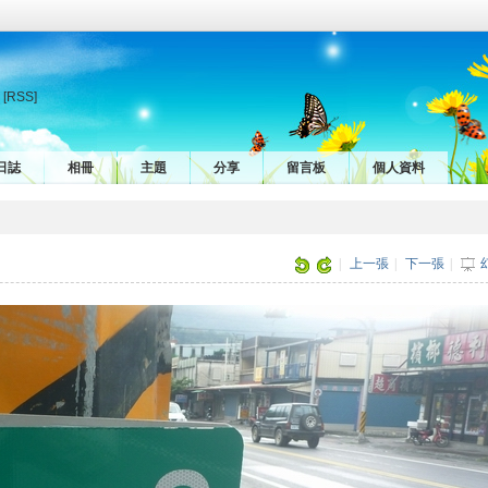
[RSS]
日誌
相冊
主題
分享
留言板
個人資料
|
上一張
|
下一張
|