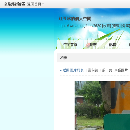
公路邦討論區
返回首頁
紅豆冰的個人空間
https://twroad.org/bbs/?620
[收藏]
[複製]
[分享]
空間首頁
動態
記錄
相冊
« 返回圖片列表
|
當前第 1 張
|
共 10 張圖片