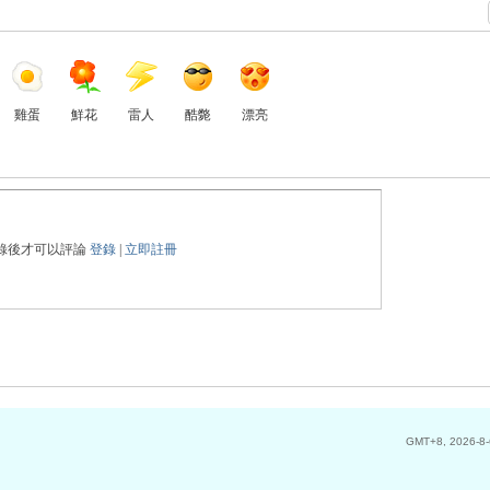
雞蛋
鮮花
雷人
酷斃
漂亮
錄後才可以評論
登錄
|
立即註冊
GMT+8, 2026-8-