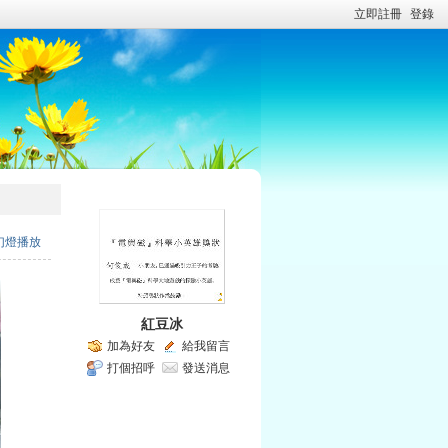
立即註冊
登錄
幻燈播放
紅豆冰
加為好友
給我留言
打個招呼
發送消息