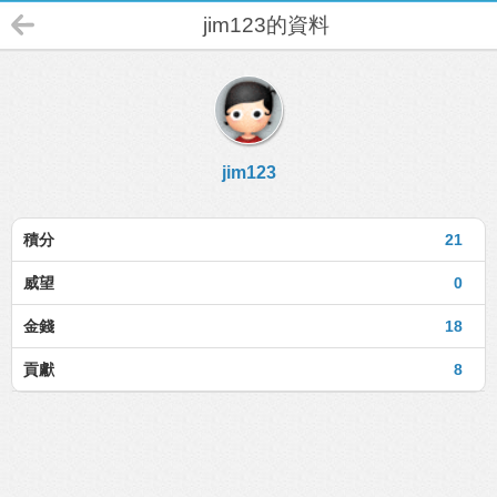
jim123的資料
jim123
積分
21
威望
0
金錢
18
貢獻
8