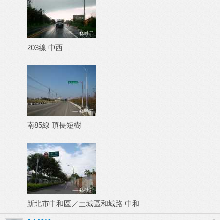
203線 中西
南85線 頂長短樹
新北市中和區／土城區和城路 中和