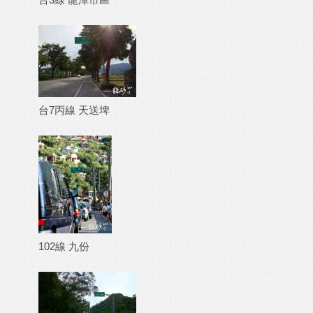
台7丙線 天送埤
102線 九份