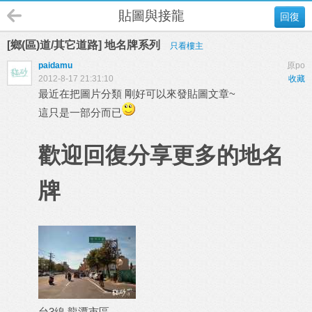
貼圖與接龍
回復
[鄉(區)道/其它道路] 地名牌系列
只看樓主
paidamu
原po
2012-8-17 21:31:10
收藏
最近在把圖片分類 剛好可以來發貼圖文章~
這只是一部分而已
歡迎回復分享更多的地名
牌
台3線 龍潭市區