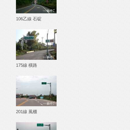
106乙線 石碇
175線 橫路
201線 風櫃