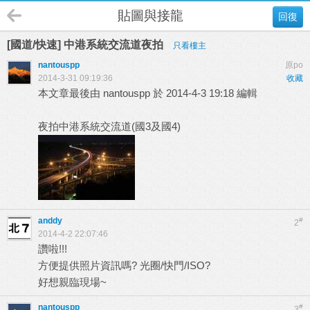
貼圖與接龍
回復
[國道/快速] 中港系統交流道夜拍
只看樓主
nantouspp
原po
2014-3-31 09:19:36
收藏
本文章最後由 nantouspp 於 2014-4-3 19:18 編輯
夜拍中港系統交流道(國3及國4)
anddy
#
2
2014-4-2 22:07:46
讚啦!!!
方便提供照片資訊嗎? 光圈/快門/ISO?
好想親臨現場~
nantouspp
#
3