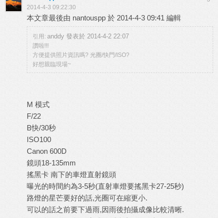
2014-4-3 09:22:30
本文章最後由 nantouspp 於 2014-4-3 09:41 編輯
anddy 發表於 2014-4-2 22:07
引用:
讚啦!!!
方便提供照片資訊嗎? 光圈/快門/ISO?
好想親臨現場~
M 模式
F/22
B快/30秒
ISO100
Canon 600D
鏡頭18-135mm
搖黑卡 南下的車燈直射鏡頭
曝光的時間約為3-5秒(直射車燈要搖黑卡27-25秒)
路燈的星芒要好的話,光圈可在縮更小.
可以的話之前要下過雨,因雨後拍攝成像比較清晰.