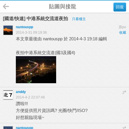
貼圖與接龍
回復
[國道/快速] 中港系統交流道夜拍
只看樓主
nantouspp
原po
2014-3-31 09:19:36
收藏
本文章最後由 nantouspp 於 2014-4-3 19:18 編輯
夜拍中港系統交流道(國3及國4)
anddy
#
2
2014-4-2 22:07:46
讚啦!!!
方便提供照片資訊嗎? 光圈/快門/ISO?
好想親臨現場~
nantouspp
#
3