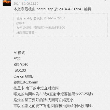
2014-4-3 09:22:30
本文章最後由 nantouspp 於 2014-4-3 09:41 編輯
anddy 發表於 2014-4-2 22:07
引用:
讚啦!!!
方便提供照片資訊嗎? 光圈/快門/ISO?
好想親臨現場~
M 模式
F/22
B快/30秒
ISO100
Canon 600D
鏡頭18-135mm
搖黑卡 南下的車燈直射鏡頭
曝光的時間約為3-5秒(直射車燈要搖黑卡27-25秒)
路燈的星芒要好的話,光圈可在縮更小.
可以的話之前要下過雨,因雨後拍攝成像比較清晰.