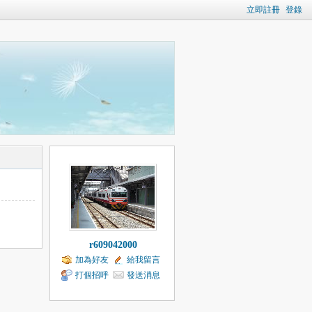
立即註冊
登錄
r609042000
加為好友
給我留言
打個招呼
發送消息