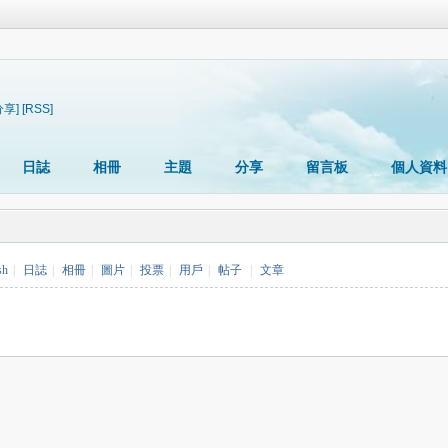
分享]
[RSS]
日誌
相冊
主題
分享
留言板
個人資料
sh
|
日誌
|
相冊
|
圖片
|
投票
|
用戶
|
帖子
|
文章