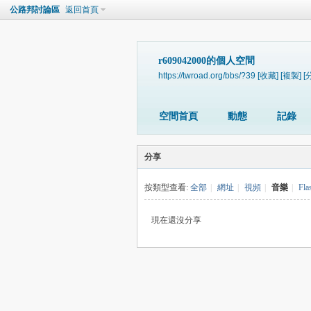
公路邦討論區
返回首頁
r609042000的個人空間
https://twroad.org/bbs/?39
[收藏]
[複製]
[
空間首頁
動態
記錄
分享
按類型查看:
全部
|
網址
|
視頻
|
音樂
|
Fla
現在還沒分享