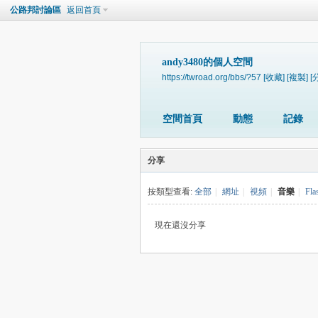
公路邦討論區
返回首頁
andy3480的個人空間
https://twroad.org/bbs/?57
[收藏]
[複製]
[
空間首頁
動態
記錄
分享
按類型查看:
全部
|
網址
|
視頻
|
音樂
|
Fla
現在還沒分享