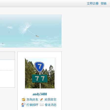
立即註冊
登錄
andy3480
加為好友
給我留言
打個招呼
發送消息