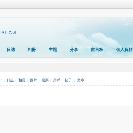
分享]
[RSS]
日誌
相冊
主題
分享
留言板
個人資料
sh
|
日誌
|
相冊
|
圖片
|
投票
|
用戶
|
帖子
|
文章