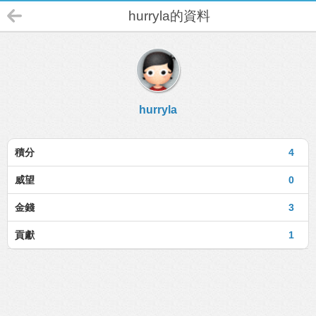
hurryla的資料
hurryla
積分
4
威望
0
金錢
3
貢獻
1