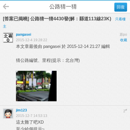
公路猜一猜
回復
[答案已揭曉] 公路猜一猜4430發(解：縣道113線23K)
只看樓
主
pangasei
原po
2015-12-4 19:28:22
收藏
本文章最後由 pangasei 於 2015-12-14 21:27 編輯
猜公路編號、里程(提示：北台灣)
jim123
#
2
2015-12-7 14:53:13
這太難了吧XD
至少給個提示~