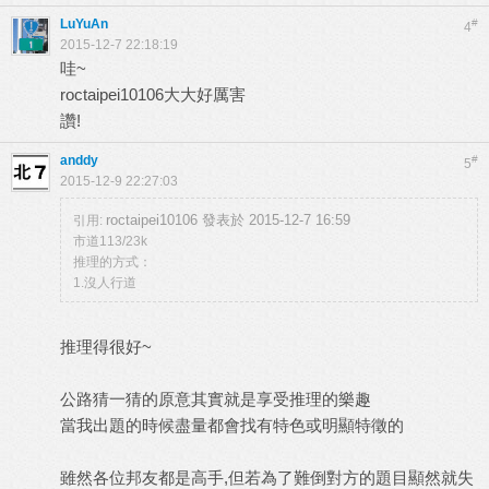
LuYuAn
#
4
2015-12-7 22:18:19
哇~
roctaipei10106大大好厲害
讚!
anddy
#
5
2015-12-9 22:27:03
roctaipei10106 發表於 2015-12-7 16:59
引用:
市道113/23k
推理的方式：
1.沒人行道
推理得很好~
公路猜一猜的原意其實就是享受推理的樂趣
當我出題的時候盡量都會找有特色或明顯特徵的
雖然各位邦友都是高手,但若為了難倒對方的題目顯然就失