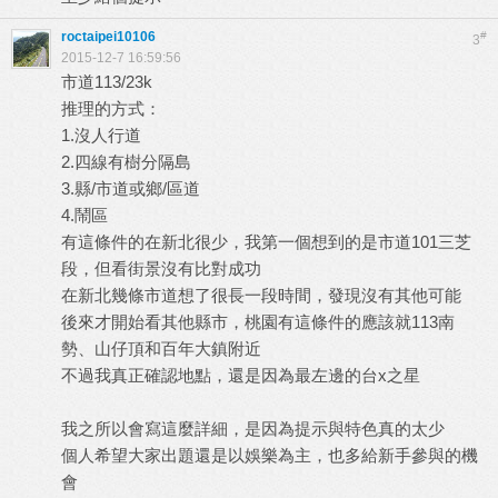
roctaipei10106
#
3
2015-12-7 16:59:56
市道113/23k
推理的方式：
1.沒人行道
2.四線有樹分隔島
3.縣/市道或鄉/區道
4.鬧區
有這條件的在新北很少，我第一個想到的是市道101三芝
段，但看街景沒有比對成功
在新北幾條市道想了很長一段時間，發現沒有其他可能
後來才開始看其他縣市，桃園有這條件的應該就113南
勢、山仔頂和百年大鎮附近
不過我真正確認地點，還是因為最左邊的台x之星
我之所以會寫這麼詳細，是因為提示與特色真的太少
個人希望大家出題還是以娛樂為主，也多給新手參與的機
會