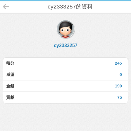
cy2333257的資料
cy2333257
積分
245
威望
0
金錢
190
貢獻
75