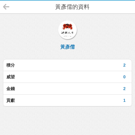
黃彥儒的資料
黃彥儒
積分
2
威望
0
金錢
2
貢獻
1