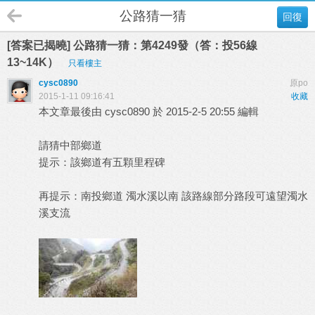
公路猜一猜
回復
[答案已揭曉] 公路猜一猜：第4249發（答：投56線
13~14K）
只看樓主
cysc0890
原po
2015-1-11 09:16:41
收藏
本文章最後由 cysc0890 於 2015-2-5 20:55 編輯
請猜中部鄉道
提示：該鄉道有五顆里程碑
再提示：南投鄉道 濁水溪以南 該路線部分路段可遠望濁水
溪支流