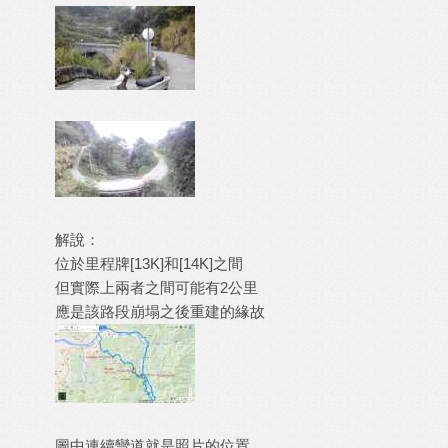
解說：
位於里程牌[13K]和[14K]之間
但實際上兩者之間可能有2公里
應是該路段崩塌之後重建的緣故
圖中連續彎道就是照片的位置