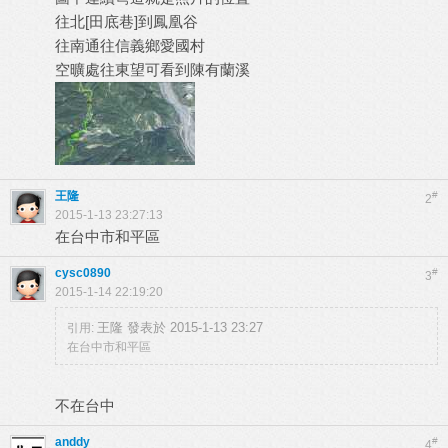
往北[田底巷]到鳳凰谷
往南通往信義鄉愛國村
空曠處往東望可看到陳有蘭溪
王隆
#
2
2015-1-13 23:27:13
在台中市和平區
cysc0890
#
3
2015-1-14 22:19:20
王隆 發表於 2015-1-13 23:27
引用:
在台中市和平區
不在台中
anddy
#
4