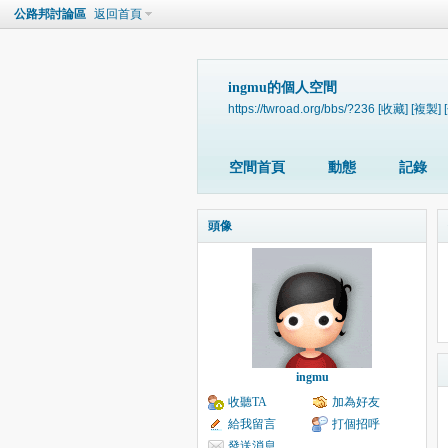
公路邦討論區
返回首頁
ingmu的個人空間
https://twroad.org/bbs/?236
[收藏]
[複製]
空間首頁
動態
記錄
頭像
ingmu
收聽TA
加為好友
給我留言
打個招呼
發送消息