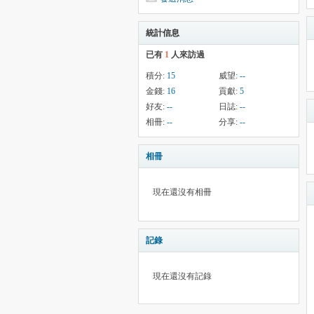
統計信息
已有
1
人來訪過
積分:
15
威望:
--
金錢:
16
貢獻:
5
好友:
--
日誌:
--
相冊:
--
分享:
--
相冊
現在還沒有相冊
記錄
現在還沒有記錄