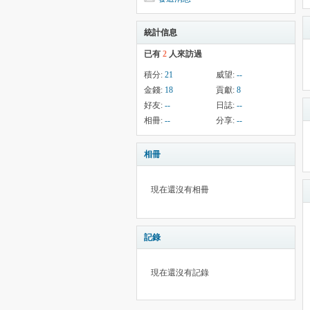
統計信息
已有
2
人來訪過
積分:
21
威望:
--
金錢:
18
貢獻:
8
好友:
--
日誌:
--
相冊:
--
分享:
--
相冊
現在還沒有相冊
記錄
現在還沒有記錄