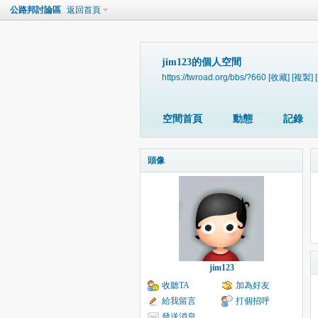
公路邦討論區
返回首頁
jim123的個人空間
https://twroad.org/bbs/?660
[收藏]
[複製]
空間首頁
動態
記錄
頭像
jim123
收聽TA
加為好友
給我留言
打個招呼
發送消息