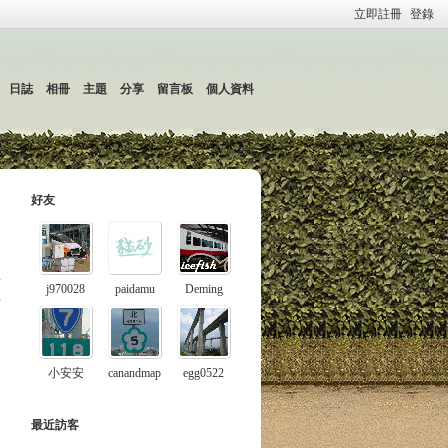
立即註冊
登錄
日誌
相冊
主題
分享
留言板
個人資料
好友
j970028
paidamu
Deming
料
小安安
canandmap
egg0522
最近訪客