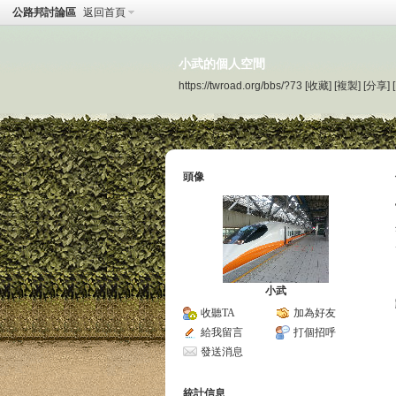
公路邦討論區
返回首頁
小武的個人空間
https://twroad.org/bbs/?73
[收藏]
[複製]
[分享]
頭像
小武
收聽TA
加為好友
給我留言
打個招呼
發送消息
統計信息