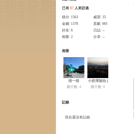
已有
87
人來訪過
積分:
1563
威望:
35
金錢:
1378
貢獻:
601
好友:
6
日誌:
--
相冊:
2
分享:
--
相冊
猜一猜
小碧潭隨拍:)
圖片數: 4
圖片數: 8
記錄
現在還沒有記錄