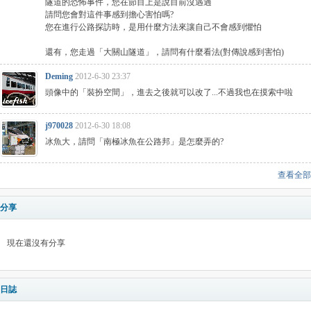
隧道的恐怖事件，您在節目上是說目前沒遇過
請問您會對這件事感到擔心害怕嗎?
您在進行公路探訪時，是用什麼方法來讓自己不會感到懼怕
還有，您走過「大關山隧道」，請問有什麼看法(對傳說感到害怕)
Deming
2012-6-30 23:37
頭像中的「裝扮空間」，進去之後就可以改了...不過我也在摸索中啦
j970028
2012-6-30 18:08
冰魚大，請問「南極冰魚在公路邦」是怎麼弄的?
查看全部
分享
現在還沒有分享
日誌