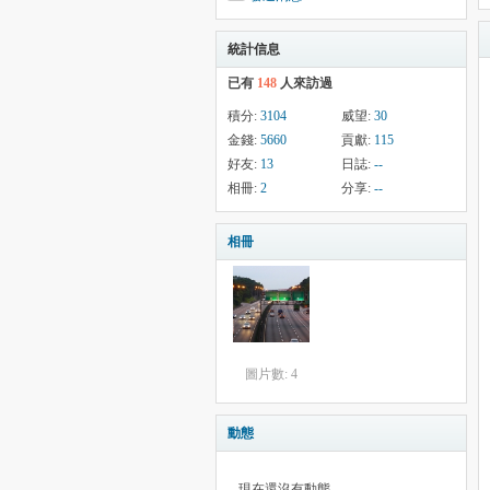
統計信息
已有
148
人來訪過
積分:
3104
威望:
30
金錢:
5660
貢獻:
115
好友:
13
日誌:
--
相冊:
2
分享:
--
相冊
圖片數: 4
動態
現在還沒有動態