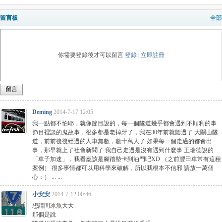
留言板
全部
你需要登錄後才可以留言
登錄
|
立即註冊
留言
Deming
2014-7-17 12:05
我一點都不怕耶，就像節目說的，每一個隧道幾乎都會遇到不順利的事
節目裡談的鬼故事，很多都是老掉牙了，我在30年前就聽過了 大關山隧
道，前前後後經過的人車無數，數十萬人了 如果每一個走過的都會出
事，那早就上了社會新聞了 我自己走過是沒有遇到什麼事 王瑞德說的
「車子加速」，我看應該是腳踏墊卡到油門吧XD （之前豐田車常有這種
案例） 很多事情都可以用科學來破解，所以我根本不信邪 請放一萬個
心：） ... ...
小安安
2014-7-12 00:46
想請問冰魚大大
那個是說