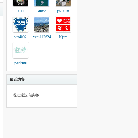
JJLi
kimco
j970028
viy4092
xxes112624
Kjam
paidamu
最近訪客
現在還沒有訪客