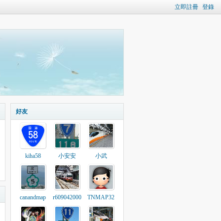
立即註冊
登錄
好友
kiha58
小安安
小武
canandmap
r609042000
TNMAP32