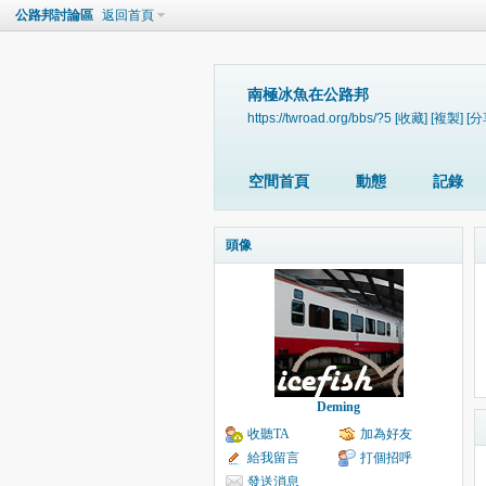
公路邦討論區
返回首頁
南極冰魚在公路邦
https://twroad.org/bbs/?5
[收藏]
[複製]
[分
空間首頁
動態
記錄
頭像
Deming
收聽TA
加為好友
給我留言
打個招呼
發送消息