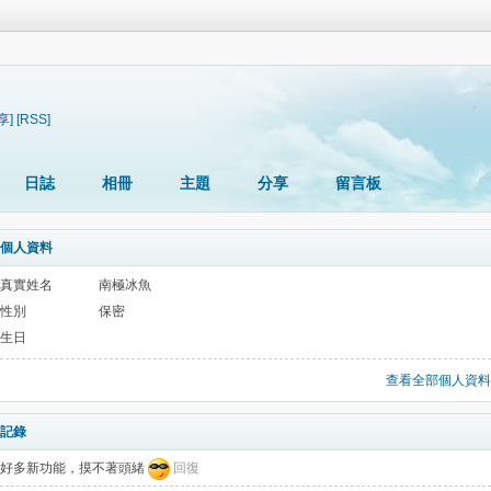
享]
[RSS]
日誌
相冊
主題
分享
留言板
個人資料
真實姓名
南極冰魚
性別
保密
生日
查看全部個人資料
記錄
好多新功能，摸不著頭緒
回復