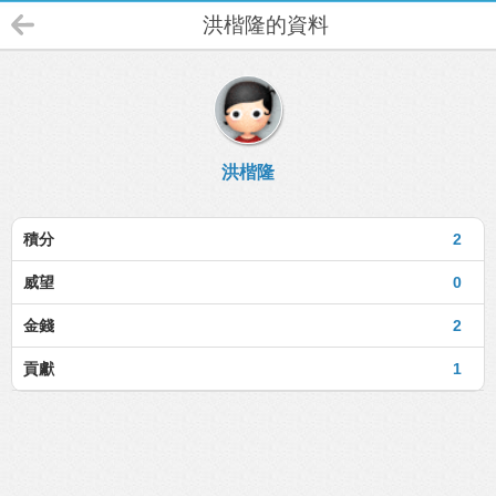
洪楷隆的資料
洪楷隆
積分
2
威望
0
金錢
2
貢獻
1